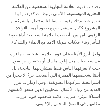
يختلف مفهوم
العلامة التجارية الشخصية
عن
العلامة
التجارية المؤسسية
، فالأولى ترتبط بك كفرد، وفيها
تظهر شخصيتك وقيمك، بينما الثانية تتعلق بالشركة أو
المشروع ككيان مستقل، ومع صعود أهمية
التواجد
الرقمي للمهنيين
، أصبحت العلامة الشخصية أداة حيوية
للتأثير وبناء علاقات طويلة الأمد مع العملاء والشركاء.
ولعل أبرز الأمثلة على قوة العلامة الشخصية، ما نراه
في شخصيات مثل إيلون ماسك أو ريتشارد برانسون،
حيث لا يعرفهما الناس فقط بمشاريعهما الناجحة، بل
أيضًا بشخصيتهما المميزة التي أصبحت جزءًا لا يتجزأ من
استراتيجية شركتهما التسويقية، وفي الإمارات يبرز
العديد من رواد الأعمال المحليين الذين صنعوا لأنفسهم
أسماءًا مؤثرة عبر بناء علامة شخصية قوية عززت
مكانتهم في السوق المحلي والإقليمي.