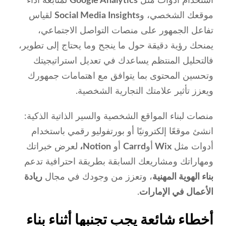
استخدام أدوات مثل
Google Analytics
لمتابعة أداء
موقعك الشخصي، و
Social Media Insights
لقياس
تفاعل الجمهور على منصات التواصل الاجتماعي،
يمنحك رؤية دقيقة حول ما ينجح وما يحتاج إلى تطوير،
فالتحليل المنتظم يساعدك في تعديل استراتيجيتك
وتحسين المحتوى بما يتوافق مع اهتمامات جمهورك
ويعزز تأثير علامتك التجارية الشخصية.
منصات لبناء المواقع الشخصية والسير الذاتية الذكية:
انشئ موقعًا إلكترونيًا أو بورتفوليو رقمي باستخدام
أدوات مثل
Wix
أو
Carrd
أو
Notion،
لعرض خبراتك
ومهاراتك ومشاريعك السابقة بطريقة احترافية تدعم
بناء الهوية المهنية
، وتعزز من وجودك في مجال
ريادة
الأعمال في الإمارات
.
أخطاء شائعة يجب تجنبها أثناء بناء